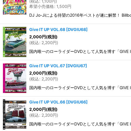
(
税込
:
1,100
円
)
希望小売価格
:
1,500
円
在庫あり
DJ Jo-Jiによる待望の2016年ベストが遂に解禁！ Bi
並び順
:
Give IT UP VOL.68
[
DVGIU68
]
2,000
円
(税別)
(
税込
:
2,200
円
)
国内唯一のローライダーDVDとして人気を博す「GIVE IT UP」か
Give IT UP VOL.67
[
DVGIU67
]
2,000
円
(税別)
(
税込
:
2,200
円
)
国内唯一のローライダーDVDとして人気を博す「GIVE IT UP」
Give IT UP VOL.66
[
DVGIU66
]
2,000
円
(税別)
(
税込
:
2,200
円
)
国内唯一のローライダーDVDとして人気を博す「GIVE IT UP」