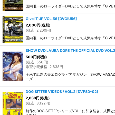
国内唯一のローライダーDVDとして人気を博す「GIVE IT U
Give IT UP VOL.56
[
DVGIU56
]
2,000
円
(税別)
(
税込
:
2,200
円
)
国内唯一のローライダーDVDとして人気を博す「GIVE IT
SHOW DVD LAURA DORE THE OFFICIAL DVD VOL.
500
円
(税別)
(
税込
:
550
円
)
希望小売価格
:
2,838
円
全米で話題の美エログラビアマガジン「SHOW MAGAZ
ーズ…
DOG SITTER VIDEOS / VOL.2
[
DVPSD-02
]
2,838
円
(税別)
(
税込
:
3,122
円
)
前作のDOG SITTERシリーズVOL.1に引き続き