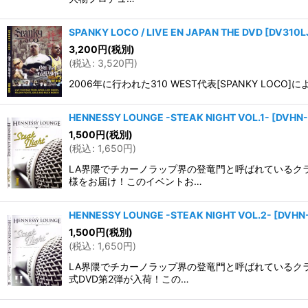
SPANKY LOCO / LIVE EN JAPAN THE DVD
[
DV310L
3,200
円
(税別)
(
税込
:
3,520
円
)
2006年に行われた310 WEST代表[SPANKY L
HENNESSY LOUNGE -STEAK NIGHT VOL.1-
[
DVHN-
1,500
円
(税別)
(
税込
:
1,650
円
)
LA界隈でチカーノラップ界の登竜門と呼ばれているク
様をお届け！このイベントお…
HENNESSY LOUNGE -STEAK NIGHT VOL.2-
[
DVHN
1,500
円
(税別)
(
税込
:
1,650
円
)
LA界隈でチカーノラップ界の登竜門と呼ばれているク
式DVD第2弾が入荷！この…