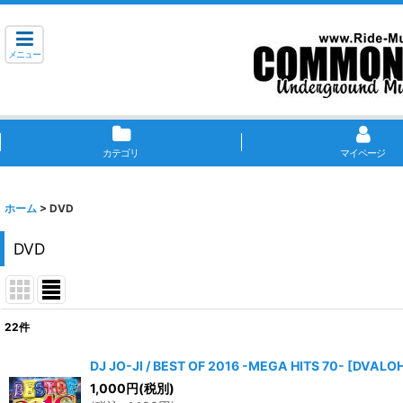
メニュー
カテゴリ
マイページ
ホーム
>
DVD
DVD
22
件
サブカテゴリ
:
DJ JO-JI / BEST OF 2016 -MEGA HITS 70-
[
DVALOH
1,000
円
(税別)
表示数
: