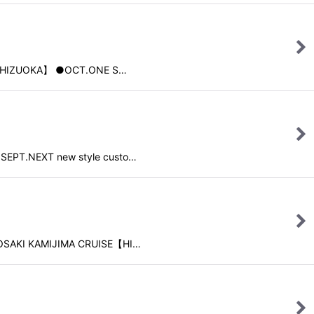
ZUOKA】 ●OCT.ONE S…
XT new style custo…
KAMIJIMA CRUISE【HI…