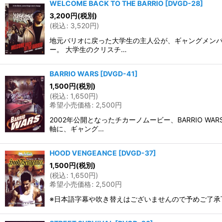
WELCOME BACK TO THE BARRIO
[
DVGD-28
]
3,200
円
(税別)
(
税込
:
3,520
円
)
地元バリオに戻った大学生の主人公が、ギャングメン
ー。 大学生のクリスチ…
BARRIO WARS
[
DVGD-41
]
1,500
円
(税別)
(
税込
:
1,650
円
)
希望小売価格
:
2,500
円
2002年公開となったチカーノムービー、BARRIO
軸に、ギャング…
HOOD VENGEANCE
[
DVGD-37
]
1,500
円
(税別)
(
税込
:
1,650
円
)
希望小売価格
:
2,500
円
※日本語字幕や吹き替えはございませんので予めご了承