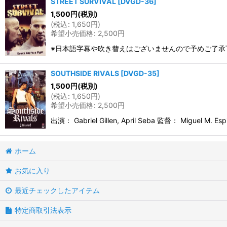
STREET SURVIVAL
[
DVGD-36
]
1,500
円
(税別)
(
税込
:
1,650
円
)
希望小売価格
:
2,500
円
※日本語字幕や吹き替えはございませんので予めご了承
SOUTHSIDE RIVALS
[
DVGD-35
]
1,500
円
(税別)
(
税込
:
1,650
円
)
希望小売価格
:
2,500
円
出演： Gabriel Gillen, April Seba 監督： 
ホーム
お気に入り
最近チェックしたアイテム
特定商取引法表示