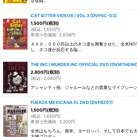
を収録…
CAT SITTER VIDEOS / VOL.3
[
DVPSC-03
]
1,500
円
(税別)
(
税込
:
1,650
円
)
希望小売価格
:
2,838
円
４００，０００匹以上のネコ達を興奮させた、全米NO
し、ネコ達が反応する臨…
THE INC / MURDER INC OFFICIAL DVD
[
DVMTHEIN
2,800
円
(税別)
(
税込
:
3,080
円
)
アシャンティ他、ジャルールなどの貴重なライブシーンなどを収録した
FUERZA MEXICANA EL DVD
[
DVFRZ01
]
1,500
円
(税別)
(
税込
:
1,650
円
)
希望小売価格
:
3,200
円
全米はもちろん、南米、ヨーロッパ、そして日本でも大旋風
大物プロデュ…