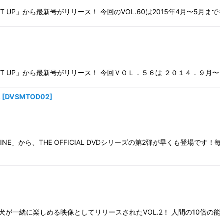
P」から最新号がリリース！ 今回のVOL.60は2015年4月〜5月までを収録！！
 UP」から最新号がリリース！ 今回ＶＯＬ．５６は ２０１４．９月〜１０月まで
2
[
DVSMTOD02
]
INE」から、THE OFFICIAL DVDシリーズの第2弾が早くも登
、人間と犬が一緒に楽しめる映像としてリリースされたVOL.2！ 人間の1