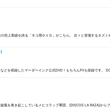
1の売上実績を誇る「ネコ用ＤＶＤ」がこちら。 次々と登場するネズ
C
]
マーダーインク公式DVD！もちろんPVも収録です。 DOWN 4 U Foolis
を巻き起こしているメヒコラップ軍団、[DISCOS LA RAZA]か