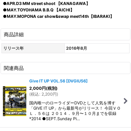
●APR.D3 MM street shoot 【KANAGAWA】
●MAY.TOYOHAMA B.B.Q 【AICHI】
●MAY.MOPONA car show&swap meet14th【IBARAKI】
商品詳細
リリース年
2016年8月
関連商品
Give IT UP VOL.56
[
DVGIU56
]
2,000
円
(税別)
(
税込
:
2,200
円
)
国内唯一のローライダーDVDとして人気を博す
「GIVE IT UP」から最新号がリリース！ 今回ＶＯ
Ｌ．５６は ２０１４．９月〜１０月までを収録
*2014 ●SEPT.Sunday Pi…