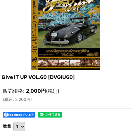
Give IT UP VOL.60
[
DVGIU60
]
販売価格
:
2,000
円
(税別)
(
税込
:
2,200
円
)
Facebookでシェア
数量
: