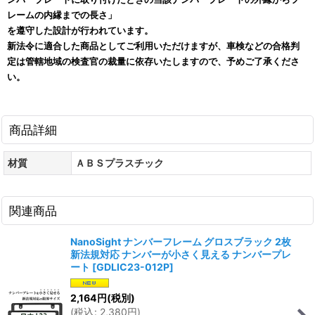
レームの内縁までの長さ」
を遵守した設計が行われています。
新法令に適合した商品としてご利用いただけますが、車検などの合格判
定は管轄地域の検査官の裁量に依存いたしますので、予めご了承くださ
い。
商品詳細
材質
ＡＢＳプラスチック
関連商品
NanoSight ナンバーフレーム グロスブラック 2枚
新法規対応 ナンバーが小さく見える ナンバープレ
ート
[
GDLIC23-012P
]
2,164
円
(税別)
(
税込
:
2,380
円
)