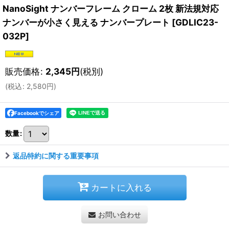
NanoSight ナンバーフレーム クローム 2枚 新法規対応
ナンバーが小さく見える ナンバープレート
[
GDLIC23-
032P
]
販売価格
:
2,345
円
(税別)
(
税込
:
2,580
円
)
Facebookでシェア
数量
:
返品特約に関する重要事項
カートに入れる
お問い合わせ