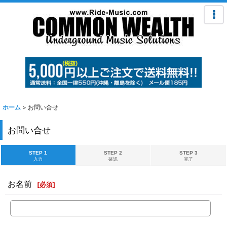
ホーム
>
お問い合せ
お問い合せ
STEP 1
STEP 2
STEP 3
入力
確認
完了
お名前
[
必須
]