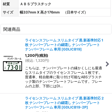
材質
ＡＢＳプラスチック
サイズ
幅337mm X 高さ176mm （日本サイズ）
関連商品
ライセンスフレーム スリムタイプ 黒 新基準対応 1
枚 ナンバープレートの縁隠し ナンバープレート
ナンバーフレーム 車用
[
GDLICB19
]
1,200
円
(税別)
(
税込
:
1,320
円
)
こちらは、ナンバープレートの縁かくしにも最適
なスリムタイプのライセンスフレーム１枚です。
普通車、軽自動車に取り付け可能なABSプラスチ
ック製のナンバープレートフレームです。フレー
ムの上部、下部にはDI…
ライセンスフレーム スリムタイプ 黒 新基準対応 2
枚 ナンバープレートの縁隠し ナンバープレート
ナンバーフレーム 車用
[
GDLICB19-2P
]