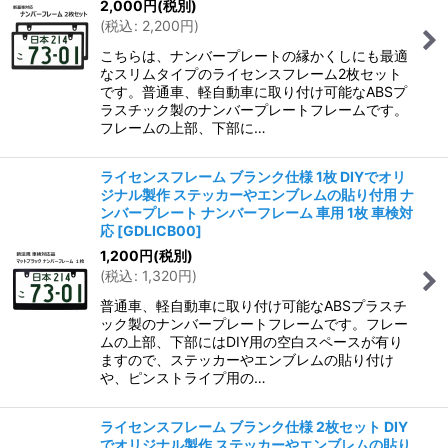
2,000
円
(税別)
(
税込
:
2,200
円
)
こちらは、ナンバープレートの縁かくしにも最適
なスリムタイプのライセンスフレーム2枚セット
です。普通車、軽自動車に取り付け可能なABSプ
ラスチック製のナンバープレートフレームです。
フレームの上部、下部に…
ライセンスフレーム ブランク仕様 1枚 DIYでオリ
ジナル製作 ステッカーやエンブレムの貼り付用 ナ
ンバープレート ナンバーフレーム 車用 1枚 車検対
応
[
GDLICB00
]
1,200
円
(税別)
(
税込
:
1,320
円
)
普通車、軽自動車に取り付け可能なABSプラスチ
ック製のナンバープレートフレームです。フレー
ムの上部、下部にはDIY用の空白スペースが有り
ますので、ステッカーやエンブレムの貼り付け
や、ピンストライプ用の…
ライセンスフレーム ブランク仕様 2枚セット DIY
でオリジナル製作 ステッカーやエンブレムの貼り