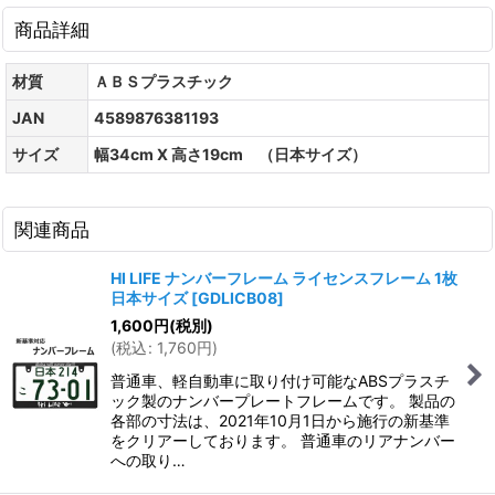
商品詳細
材質
ＡＢＳプラスチック
JAN
4589876381193
サイズ
幅34cm X 高さ19cm （日本サイズ）
関連商品
HI LIFE ナンバーフレーム ライセンスフレーム 1枚
日本サイズ
[
GDLICB08
]
1,600
円
(税別)
(
税込
:
1,760
円
)
普通車、軽自動車に取り付け可能なABSプラスチ
ック製のナンバープレートフレームです。 製品の
各部の寸法は、2021年10月1日から施行の新基準
をクリアーしております。 普通車のリアナンバー
への取り…