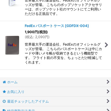
世界最大手の運送会社、FedExのオフィシャルグ
ッズが登場。 こちらのポップソケットアクセサリ
ーは、ポップソケット社のマウントにてご利用い
ただける正規品です。
FedEx パスポート ケース
[
GDFDX-004
]
1,900
円
(税別)
(
税込
:
2,090
円
)
世界最大手の運送会社、FedExのオフィシャルグ
ッズが登場。 こちらのパスポートケースは中にカ
ードや薄いメモ帳が収納できるという機能型で
す。 フライト前の不安を、ちょっとだけ軽減して
くれます。
ホーム
お気に入り
最近チェックしたアイテム
特定商取引法表示