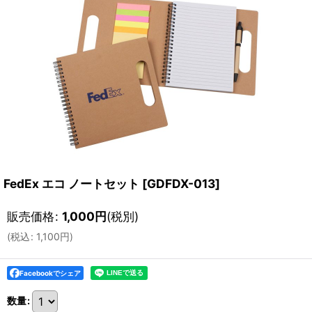
FedEx エコ ノートセット
[
GDFDX-013
]
販売価格
:
1,000
円
(税別)
(
税込
:
1,100
円
)
Facebookでシェア
数量
: