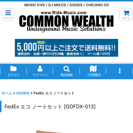
MUSIC DVD / DJ MIXCD / GOODS / CHICANO CD
メニュー
カート
カテゴリ
マイページ
商品検索
ご利用案内
ホーム
>
GOODS
>
FedEx エコ ノートセット
FedEx エコ ノートセット
[
GDFDX-013
]