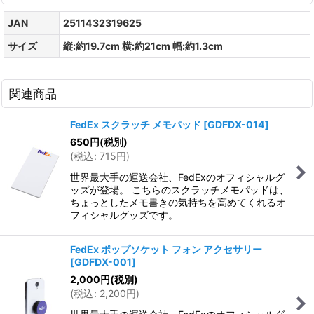
JAN
2511432319625
サイズ
縦:約19.7cm 横:約21cm 幅:約1.3cm
関連商品
FedEx スクラッチ メモパッド
[
GDFDX-014
]
650
円
(税別)
(
税込
:
715
円
)
世界最大手の運送会社、FedExのオフィシャルグ
ッズが登場。 こちらのスクラッチメモパッドは、
ちょっとしたメモ書きの気持ちを高めてくれるオ
フィシャルグッズです。
FedEx ポップソケット フォン アクセサリー
[
GDFDX-001
]
2,000
円
(税別)
(
税込
:
2,200
円
)