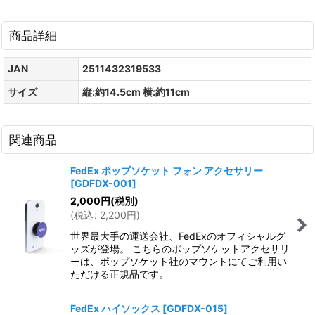
商品詳細
JAN
2511432319533
サイズ
縦:約14.5cm 横:約11cm
関連商品
FedEx ポップソケット フォン アクセサリー
[
GDFDX-001
]
2,000
円
(税別)
(
税込
:
2,200
円
)
世界最大手の運送会社、FedExのオフィシャルグ
ッズが登場。 こちらのポップソケットアクセサリ
ーは、ポップソケット社のマウントにてご利用い
ただける正規品です。
FedEx ハイソックス
[
GDFDX-015
]