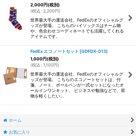
2,000
円
(税別)
(
税込
:
2,200
円
)
世界最大手の運送会社、FedExのオフィシャルグ
ッズが登場。 こちらのハイソックスはチーム物
や、色合わせコーディネートでも活躍してくれる
アイテムです。
FedEx エコ ノートセット
[
GDFDX-013
]
1,000
円
(税別)
(
税込
:
1,100
円
)
世界最大手の運送会社、FedExのオフィシャルグ
ッズが登場。 こちらのエコノートセットは、付
箋、ノート、ボールペンが一式セットになったオ
ールインワンキット。 ビジネスや勉強などで、荷
物を軽くしたい…
ホーム
お気に入り