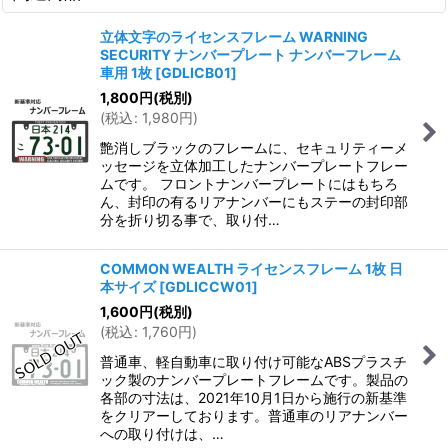
立体文字のライセンスフレーム WARNING
SECURITY ナンバープレート ナンバーフレーム
車用 1枚
[
GDLICB01
]
1,800
円
(税別)
(
税込
:
1,980
円
)
艶消しブラックのフレームに、セキュリティーメ
ッセージを立体加工したナンバープレートフレー
ムです。 フロントナンバープレートにはもちろ
ん、封印の有るリアナンバーにもステーの封印部
分を折り切る事で、取り付…
COMMON WEALTH ライセンスフレーム 1枚 日
本サイズ
[
GDLICCW01
]
1,600
円
(税別)
(
税込
:
1,760
円
)
普通車、軽自動車に取り付け可能なABSプラスチ
ック製のナンバープレートフレームです。製品の
各部の寸法は、2021年10月1日から施行の新基準
をクリアーしております。普通車のリアナンバー
への取り付けは、…