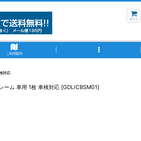
カート
ご利用案内
車検対応
レーム 車用 1枚 車検対応
[
GDLICBSM01
]