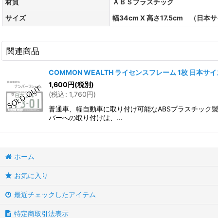
材質
ＡＢＳプラスチック
サイズ
幅34cm X 高さ17.5cm （日本
関連商品
COMMON WEALTH ライセンスフレーム 1枚 日本サイ
1,600
円
(税別)
(
税込
:
1,760
円
)
普通車、軽自動車に取り付け可能なABSプラスチック製
バーへの取り付けは、…
ホーム
お気に入り
最近チェックしたアイテム
特定商取引法表示