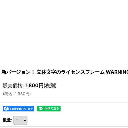
新バージョン！ 立体文字のライセンスフレーム WARNING 
販売価格
:
1,800
円
(税別)
(
税込
:
1,980
円
)
Facebookでシェア
数量
: