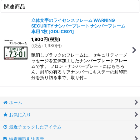
関連商品
立体文字のライセンスフレーム WARNING
SECURITY ナンバープレート ナンバーフレーム
車用 1枚
[
GDLICB01
]
1,800
円
(税別)
(
税込
:
1,980
円
)
艶消しブラックのフレームに、セキュリティーメ
ッセージを立体加工したナンバープレートフレー
ムです。 フロントナンバープレートにはもちろ
ん、封印の有るリアナンバーにもステーの封印部
分を折り切る事で、取り付…
ホーム
お気に入り
最近チェックしたアイテム
特定商取引法表示