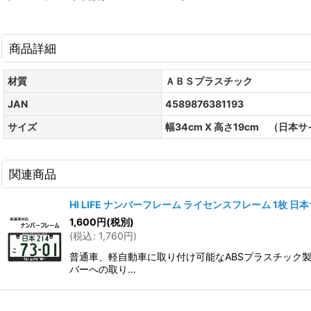
商品詳細
材質
ＡＢＳプラスチック
JAN
4589876381193
サイズ
幅34cm X 高さ19cm （日本
関連商品
HI LIFE ナンバーフレーム ライセンスフレーム 1枚 日
1,600
円
(税別)
(
税込
:
1,760
円
)
普通車、軽自動車に取り付け可能なABSプラスチック製
バーへの取り…