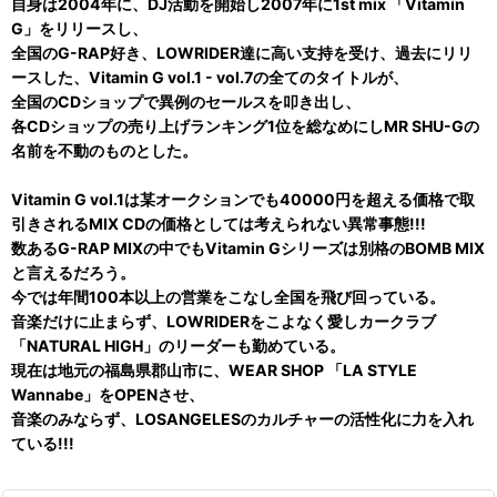
自身は2004年に、DJ活動を開始し2007年に1st mix 「Vitamin
G」をリリースし、
全国のG-RAP好き、LOWRIDER達に高い支持を受け、過去にリリ
ースした、Vitamin G vol.1 - vol.7の全てのタイトルが、
全国のCDショップで異例のセールスを叩き出し、
各CDショップの売り上げランキング1位を総なめにしMR SHU-Gの
名前を不動のものとした。
Vitamin G vol.1は某オークションでも40000円を超える価格で取
引きされるMIX CDの価格としては考えられない異常事態!!!
数あるG-RAP MIXの中でもVitamin Gシリーズは別格のBOMB MIX
と言えるだろう。
今では年間100本以上の営業をこなし全国を飛び回っている。
音楽だけに止まらず、LOWRIDERをこよなく愛しカークラブ
「NATURAL HIGH」のリーダーも勤めている。
現在は地元の福島県郡山市に、WEAR SHOP 「LA STYLE
Wannabe」をOPENさせ、
音楽のみならず、LOSANGELESのカルチャーの活性化に力を入れ
ている!!!