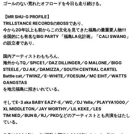
ゴールのない荒れたオフロードを今日も走り続ける。
【MR SHU-G PROFILE】
TRILLSTANCE RECORDSのBOSSであり、
今から20年以上も前からこの文化を見てきた福島の最重要人物!!!
全国的にも有名なBIG PARTY 「福島LA化計画」「CALI SWANG」
の設立者であり、
国内アーティストわもちろん、
海外からTQ／SPICE1／DAZ DILLINGER／G MALONE／BIGG
STEELE／DJ AK／DAMIZZA／SOUTH CENTRAL CARTEL
Battle cat／TWINZ／E-WHITE／FOESUM／MC EIHT／WATTS
GANGSTAS
を地元福島に招きいれている。
そしてE-3 aka BABY EAZY-E／WC／DJ Yella／PLAYYA1000／
XL MIDDLETON／JAY WORTHY／LIL KEKE／LES
TIM NED／BUN B／RJ／PKOなどのアーティストとも共演をはたし
ている。