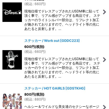
(
税込
:
660
円
)
現地仕様でドレスアップされたUSDM車に貼って
頂く事で、リアル感がアップする商品です。 ステ
ッカーのライトシルバー部分は、リフレクト加工
が施されておりますので、ヘッドライト等の光に
あたると反射します。…
ステッカー / Work out
[
GDDC223
]
600
円
(税別)
(
税込
:
660
円
)
現地仕様でドレスアップされたUSDM車に貼って
頂く事で、リアル感がアップする商品です。 ステ
ッカーのライトシルバー部分は、リフレクト加工
が施されておりますので、ヘッドライト等の光に
あたると反射します。…
ステッカー / HOT GAIRLS
[
GDSTKHG
]
800
円
(税別)
(
税込
:
880
円
)
ヘルシー＆ワイルドな美女達のセクシーなポージ