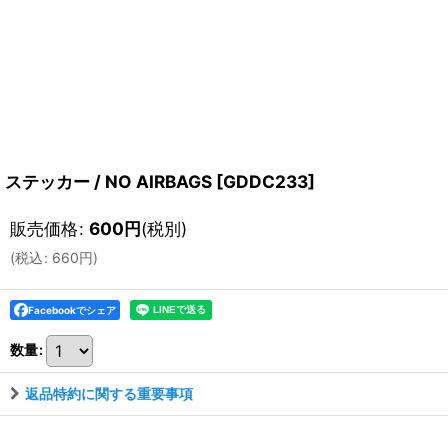
ステッカー / NO AIRBAGS
[
GDDC233
]
販売価格
:
600
円
(税別)
(
税込
:
660
円
)
Facebookでシェア
数量
:
返品特約に関する重要事項