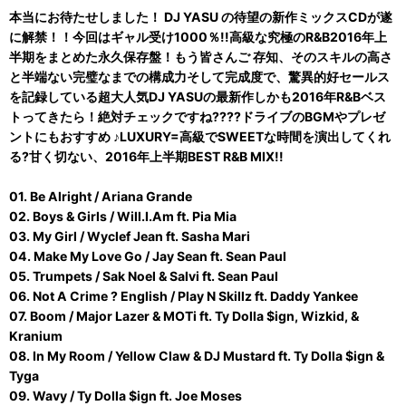
本当にお待たせしました！ DJ YASU の待望の新作ミックスCDが遂
に解禁！！今回はギャル受け1000％!!高級な究極のR&B2016年上
半期をまとめた永久保存盤！もう皆さんご 存知、そのスキルの高さ
と半端ない完璧なまでの構成力そして完成度で、驚異的好セールス
を記録している超大人気DJ YASUの最新作しかも2016年R&Bベス
トってきたら！絶対チェックですね????ドライブのBGMやプレゼ
ントにもおすすめ ♪LUXURY=高級でSWEETな時間を演出してくれ
る?甘く切ない、2016年上半期BEST R&B MIX!!
01. Be Alright / Ariana Grande
02. Boys & Girls / Will.I.Am ft. Pia Mia
03. My Girl / Wyclef Jean ft. Sasha Mari
04. Make My Love Go / Jay Sean ft. Sean Paul
05. Trumpets / Sak Noel & Salvi ft. Sean Paul
06. Not A Crime ? English / Play N Skillz ft. Daddy Yankee
07. Boom / Major Lazer & MOTi ft. Ty Dolla $ign, Wizkid, &
Kranium
08. In My Room / Yellow Claw & DJ Mustard ft. Ty Dolla $ign &
Tyga
09. Wavy / Ty Dolla $ign ft. Joe Moses