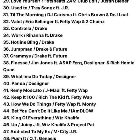
29. Love Yourself ? Fotsbeats 2AM Club Edit / Justin Bieber
30. Used to / Trey Songz ft. J.R.
31. Til The Morning / DJ Carisma ft. Chris Brown & DeJ Loaf
32. Valet / Eric Bellinger ft. Fetty Wap & 2 Chainz
33. Controlla / Drake
34. Work / Rihanna ft. Drake
35. Hotline Bling / Drake
36. Jumpman / Drake & Future
37. Grammys / Drake ft. Future
38. Finesse / Jim Jones ft. A$AP Ferg, Desiigner, & Rich Homie
Quan
39. What Ima Do Today / Desiigner
40. Panda / Desiigner
41. Remy Moscato / J-Maul ft. Fetty Wap
42. Keep It 100 / Rich The Kid ft. Fetty Wap
43. How We Do Things / Fetty Wap ft. Monty
44. Bet You Can’t Do It Like Me / IAmDLOW
45. King Of Everything / Wiz Khalifa
46. Up / Juicy J ft. Wiz Khalifa & Project Pat
47. Addicted To My Ex / M-City J.R.
48. Push It / O.T. Genasis