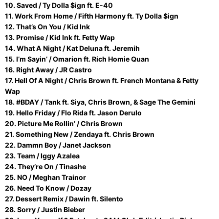
10. Saved / Ty Dolla $ign ft. E-40
11. Work From Home / Fifth Harmony ft. Ty Dolla $ign
12. That’s On You / Kid Ink
13. Promise / Kid Ink ft. Fetty Wap
14. What A Night / Kat Deluna ft. Jeremih
15. I’m Sayin’ / Omarion ft. Rich Homie Quan
16. Right Away / JR Castro
17. Hell Of A Night / Chris Brown ft. French Montana & Fetty
Wap
18. #BDAY / Tank ft. Siya, Chris Brown, & Sage The Gemini
19. Hello Friday / Flo Rida ft. Jason Derulo
20. Picture Me Rollin’ / Chris Brown
21. Something New / Zendaya ft. Chris Brown
22. Dammn Boy / Janet Jackson
23. Team / Iggy Azalea
24. They’re On / Tinashe
25. NO / Meghan Trainor
26. Need To Know / Dozay
27. Dessert Remix / Dawin ft. Silento
28. Sorry / Justin Bieber