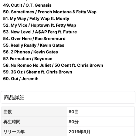
49. Cut It / O.T. Genasis
50. Sometimes / French Montana & Fetty Wap
51. My Way / Fetty Wap ft. Monty
52. My Vice / Hoptown ft. Fetty Wap
53. New Level / A$AP Ferg ft. Future
54. Over Here / Rae Sremmurd
55. Really Really / Kevin Gates
56. 2 Phones / Kevin Gates
57. Formation / Beyonce
58. No Romeo No Juliet / 50 Cent ft. Chris Brown
59. 36 Oz / Skeme ft. Chris Brown
60. Oui / Jeremih
商品詳細
曲数
60曲
再生時間
80分
リリース年
2016年6月