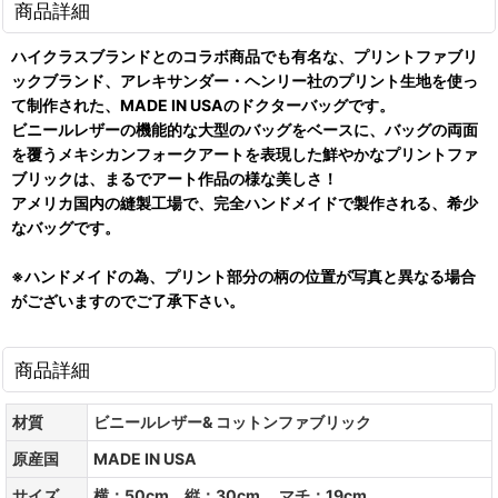
商品詳細
ハイクラスブランドとのコラボ商品でも有名な、プリントファブリ
ックブランド、アレキサンダー・ヘンリー社のプリント生地を使っ
て制作された、MADE IN USAのドクターバッグです。
ビニールレザーの機能的な大型のバッグをベースに、バッグの両面
を覆うメキシカンフォークアートを表現した鮮やかなプリントファ
ブリックは、まるでアート作品の様な美しさ！
アメリカ国内の縫製工場で、完全ハンドメイドで製作される、希少
なバッグです。
※ハンドメイドの為、プリント部分の柄の位置が写真と異なる場合
がございますのでご了承下さい。
商品詳細
材質
ビニールレザー& コットンファブリック
原産国
MADE IN USA
サイズ
横：50cm 縦：30cm マチ：19cm