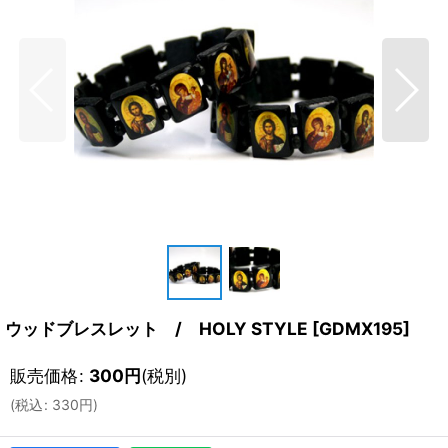
ウッドブレスレット / HOLY STYLE
[
GDMX195
]
販売価格
:
300
円
(税別)
(
税込
:
330
円
)