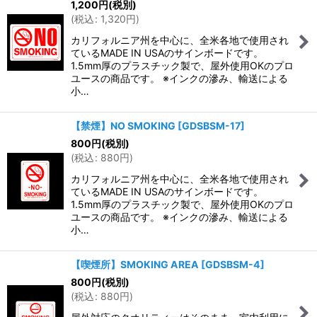
1,200
円
(税別)
(
税込
:
1,320
円
)
カリフォルニア州を中心に、全米各地で使用され
ているMADE IN USAのサインボードです。
1.5mm厚のプラスチック製で、屋外使用OKのプロ
ユースの商品です。 ※インクの滲み、輸送による
小…
【禁煙】NO SMOKING
[
GDSBSM-17
]
800
円
(税別)
(
税込
:
880
円
)
カリフォルニア州を中心に、全米各地で使用され
ているMADE IN USAのサインボードです。
1.5mm厚のプラスチック製で、屋外使用OKのプロ
ユースの商品です。 ※インクの滲み、輸送による
小…
【喫煙所】SMOKING AREA
[
GDSBSM-4
]
800
円
(税別)
(
税込
:
880
円
)