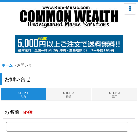
ホーム
>
お問い合せ
お問い合せ
STEP 1
STEP 2
STEP 3
入力
確認
完了
お名前
[
必須
]