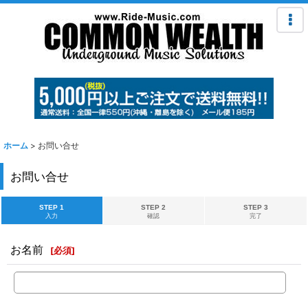
ホーム
>
お問い合せ
お問い合せ
STEP 1
STEP 2
STEP 3
入力
確認
完了
お名前
[
必須
]